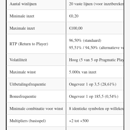
Aantal winlijnen
20 vaste lijnen (voor inzetberekening
Minimale inzet
€0,20
Maximale inzet
€100,00
96,50% (standaard)
RTP (Return to Player)
95,51% / 94,50% (alternatieve versie
Volatiliteit
Hoog (5 van 5 op Pragmatic Play sch
Maximale winst
5.000x van inzet
Uitbetalingsfrequentie
Ongeveer 1 op 3,5 (28,61%)
Bonusfrequentie
Ongeveer 1 op 185,5 (0,54%)
Minimale combinatie voor winst
8 identieke symbolen op willekeurige
Multipliers (basisspel)
×2 tot ×500