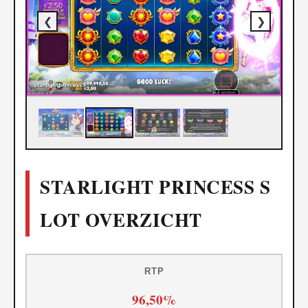
❮
❯
STARLIGHT PRINCESS S
LOT OVERZICHT
RTP
96,50%