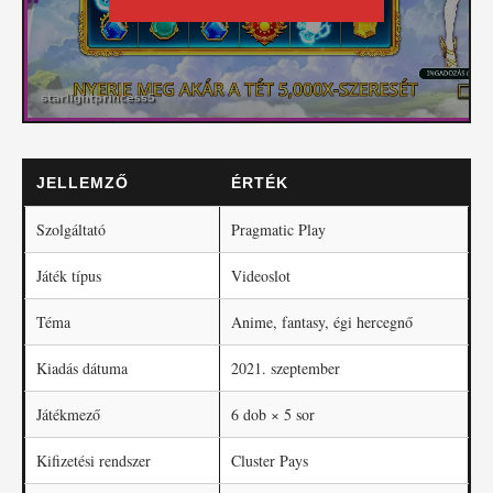
JELLEMZŐ
ÉRTÉK
Szolgáltató
Pragmatic Play
Játék típus
Videoslot
Téma
Anime, fantasy, égi hercegnő
Kiadás dátuma
2021. szeptember
Játékmező
6 dob × 5 sor
Kifizetési rendszer
Cluster Pays