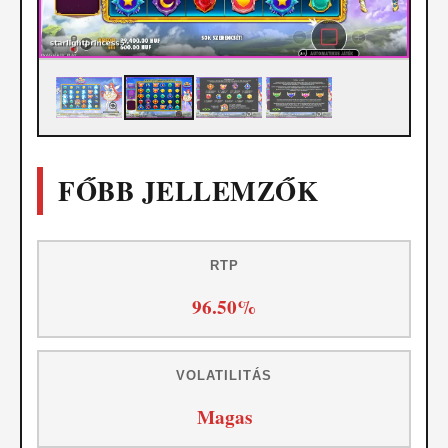
FŐBB JELLEMZŐK
RTP
96.50%
VOLATILITÁS
Magas