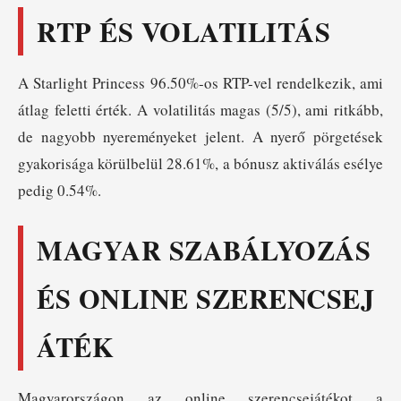
RTP ÉS VOLATILITÁS
A Starlight Princess 96.50%-os RTP-vel rendelkezik, ami
átlag feletti érték. A volatilitás magas (5/5), ami ritkább,
de nagyobb nyereményeket jelent. A nyerő pörgetések
gyakorisága körülbelül 28.61%, a bónusz aktiválás esélye
pedig 0.54%.
MAGYAR SZABÁLYOZÁS
ÉS ONLINE SZERENCSEJ
ÁTÉK
Magyarországon az online szerencsejátékot a