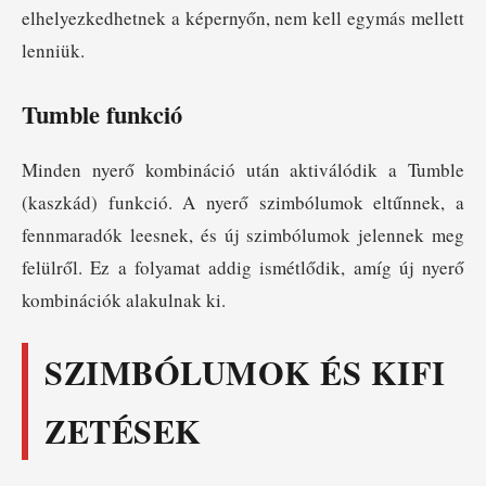
elhelyezkedhetnek a képernyőn, nem kell egymás mellett
lenniük.
Tumble funkció
Minden nyerő kombináció után aktiválódik a Tumble
(kaszkád) funkció. A nyerő szimbólumok eltűnnek, a
fennmaradók leesnek, és új szimbólumok jelennek meg
felülről. Ez a folyamat addig ismétlődik, amíg új nyerő
kombinációk alakulnak ki.
SZIMBÓLUMOK ÉS KIFI
ZETÉSEK