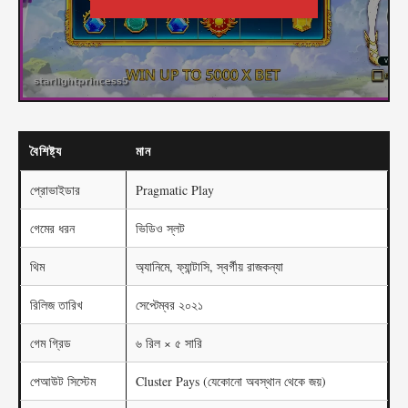
বৈশিষ্ট্য
মান
প্রোভাইডার
Pragmatic Play
গেমের ধরন
ভিডিও স্লট
থিম
অ্যানিমে, ফ্যান্টাসি, স্বর্গীয় রাজকন্যা
রিলিজ তারিখ
সেপ্টেম্বর ২০২১
গেম গ্রিড
৬ রিল × ৫ সারি
পেআউট সিস্টেম
Cluster Pays (যেকোনো অবস্থান থেকে জয়)