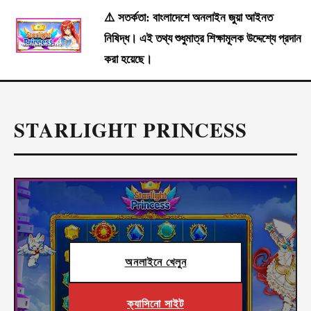
⚠️ সতর্কতা: বাংলাদেশে অনলাইন জুয়া আইনত
নিষিদ্ধ। এই তথ্য শুধুমাত্র শিক্ষামূলক উদ্দেশ্যে প্রদান
করা হয়েছে।
STARLIGHT PRINCESS
অনলাইনে খেলুন
ক্যাসিনো সাইট