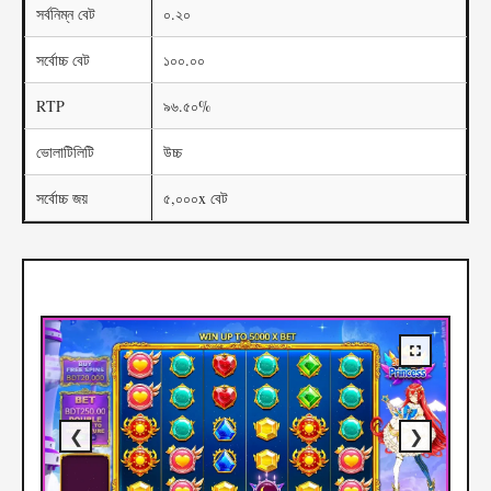
সর্বনিম্ন বেট
০.২০
সর্বোচ্চ বেট
১০০.০০
RTP
৯৬.৫০%
ভোলাটিলিটি
উচ্চ
সর্বোচ্চ জয়
৫,০০০x বেট
❮
❯