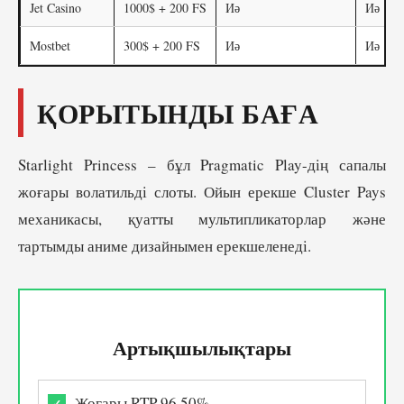
Jet Casino
1000$ + 200 FS
Иә
Иә
Mostbet
300$ + 200 FS
Иә
Иә
ҚОРЫТЫНДЫ БАҒА
Starlight Princess – бұл Pragmatic Play-дің сапалы
жоғары волатильді слоты. Ойын ерекше Cluster Pays
механикасы, қуатты мультипликаторлар және
тартымды аниме дизайнымен ерекшеленеді.
Артықшылықтары
Жоғары RTP 96.50%