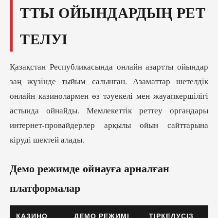
ТТЫ ОЙЫНДАРДЫҢ РЕТ
ТЕЛУІ
Қазақстан Республикасында онлайн азартты ойындар
заң жүзінде тыйым салынған. Азаматтар шетелдік
онлайн казинолармен өз тәуекелі мен жауапкершілігі
астында ойнайды. Мемлекеттік реттеу органдары
интернет-провайдерлер арқылы ойын сайттарына
кіруді шектей алады.
Демо режимде ойнауға арналған
платформалар
КАЗИНО
ДЕМО РЕЖИМІ
ТІРКЕЛУСІЗ