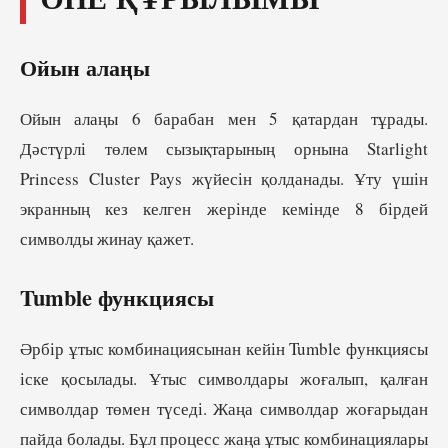
Ойын алаңы
Ойын алаңы 6 барабан мен 5 қатардан тұрады.
Дәстүрлі төлем сызықтарының орнына Starlight
Princess Cluster Pays жүйесін қолданады. Ұту үшін
экранның кез келген жерінде кемінде 8 бірдей
символды жинау қажет.
Tumble функциясы
Әрбір ұтыс комбинациясынан кейін Tumble функциясы
іске қосылады. Ұтыс символдары жоғалып, қалған
символдар төмен түседі. Жаңа символдар жоғарыдан
пайда болады. Бұл процесс жаңа ұтыс комбинациялары