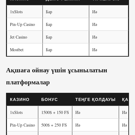
1xSlots
Бар
Иә
Pin-Up Casino
Бар
Иә
Jet Casino
Бар
Иә
Mostbet
Бар
Иә
Ақшаға ойнау үшін ұсынылатын
платформалар
КАЗИНО
БОНУС
ТЕҢГЕ ҚОЛДАУЫ
ҚАЗА
1xSlots
1500$ + 150 FS
Иә
Иә
Pin-Up Casino
500$ + 250 FS
Иә
Иә