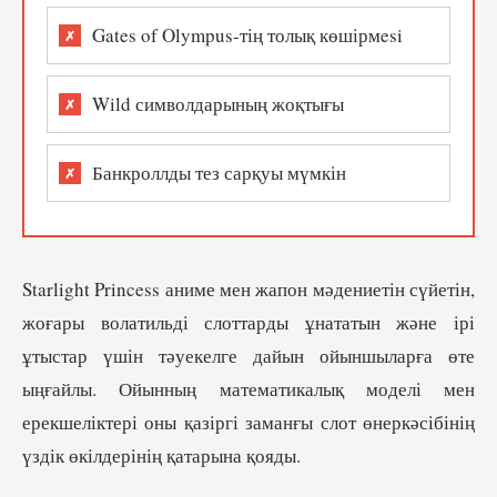
Gates of Olympus-тің толық көшірмesi
Wild символдарының жоқтығы
Банкроллды тез сарқуы мүмкін
Starlight Princess аниме мен жапон мәдениетін сүйетін,
жоғары волатильді слоттарды ұнататын және ірі
ұтыстар үшін тәуекелге дайын ойыншыларға өте
ыңғайлы. Ойынның математикалық моделі мен
ерекшеліктері оны қазіргі заманғы слот өнеркәсібінің
үздік өкілдерінің қатарына қояды.