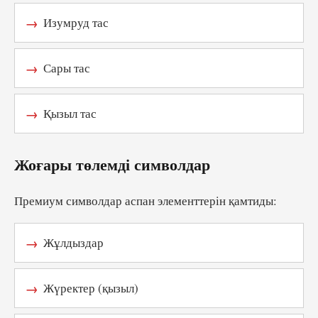
Изумруд тас
Сары тас
Қызыл тас
Жоғары төлемді символдар
Премиум символдар аспан элементтерін қамтиды:
Жұлдыздар
Жүректер (қызыл)