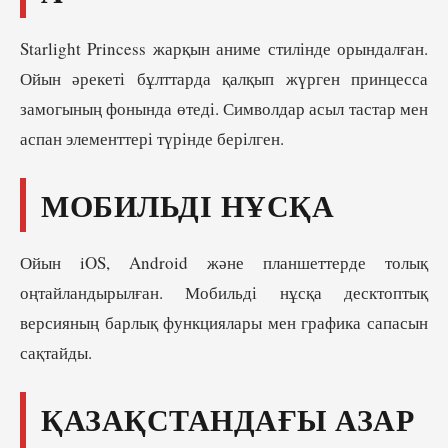
Starlight Princess жарқын аниме стилінде орындалған.
Ойын әрекеті бұлттарда қалқып жүрген принцесса
замогының фонында өтеді. Символдар асыл тастар мен
аспан элементтері түрінде берілген.
МОБИЛЬДІ НҰСҚА
Ойын iOS, Android және планшеттерде толық
оңтайландырылған. Мобильді нұсқа десктоптық
версияның барлық функциялары мен графика сапасын
сақтайды.
ҚАЗАҚСТАНДАҒЫ АЗАР