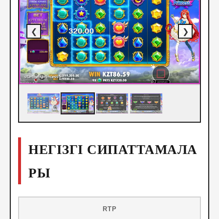
❮
❯
НЕГІЗГІ СИПАТТАМАЛА
РЫ
RTP