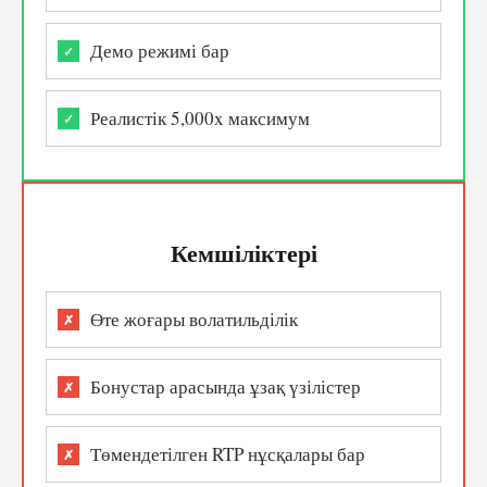
Демо режимі бар
Реалистік 5,000x максимум
Кемшіліктері
Өте жоғары волатильділік
Бонустар арасында ұзақ үзілістер
Төмендетілген RTP нұсқалары бар