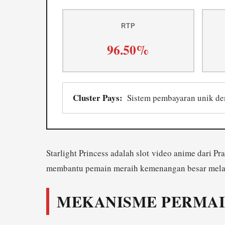
RTP
96.50%
Cluster Pays:
Sistem pembayaran unik de
Starlight Princess adalah slot video anime dari 
membantu pemain meraih kemenangan besar melalui
MEKANISME PERMAI