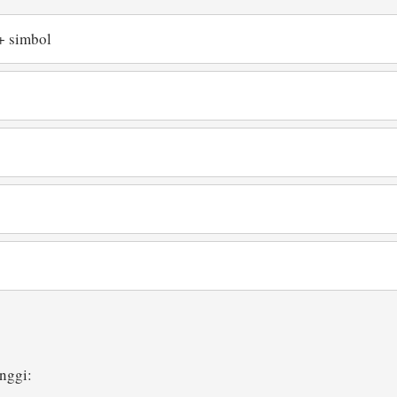
+ simbol
nggi: