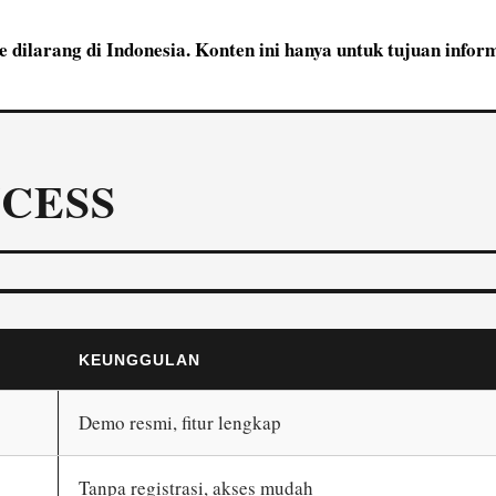
e dilarang di Indonesia. Konten ini hanya untuk tujuan infor
NCESS
MAIN ONLINE
SITUS KASINO
KEUNGGULAN
Demo resmi, fitur lengkap
Tanpa registrasi, akses mudah